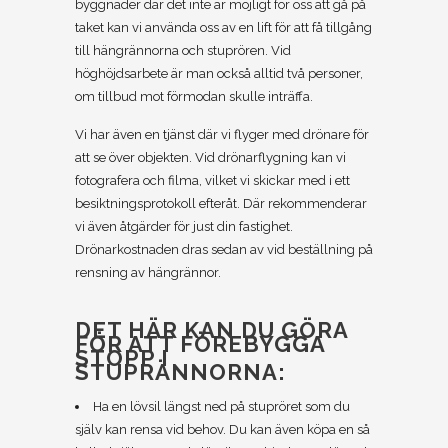
byggnader där det inte är möjligt för oss att gå på
taket kan vi använda oss av en lift för att få tillgång
till hängrännorna och stuprören. Vid
höghöjdsarbete är man också alltid två personer,
om tillbud mot förmodan skulle inträffa.
Vi har även en tjänst där vi flyger med drönare för
att se över objekten. Vid drönarflygning kan vi
fotografera och filma, vilket vi skickar med i ett
besiktningsprotokoll efteråt. Där rekommenderar
vi även åtgärder för just din fastighet.
Drönarkostnaden dras sedan av vid beställning på
rensning av hängrännor.
DET HÄR KAN DU GÖRA
FÖR ATT FÖREBYGGA
STOPP I
STUPRÄNNORNA:
Ha en lövsil längst ned på stupröret som du
själv kan rensa vid behov. Du kan även köpa en så