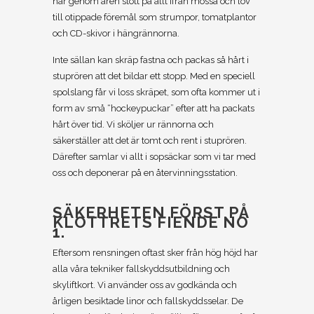
har genom åren stött på allt ifrån mossa och löv
till otippade föremål som strumpor, tomatplantor
och CD-skivor i hängrännorna.
Inte sällan kan skräp fastna och packas så hårt i
stuprören att det bildar ett stopp. Med en speciell
spolslang får vi loss skräpet, som ofta kommer ut i
form av små “hockeypuckar” efter att ha packats
hårt över tid. Vi sköljer ur rännorna och
säkerställer att det är tomt och rent i stuprören.
Därefter samlar vi allt i sopsäckar som vi tar med
oss och deponerar på en återvinningsstation.
SÄKERHETEN FÖRST PÅ
KLOTTRETS FIENDE NO
1.
Eftersom rensningen oftast sker från hög höjd har
alla våra tekniker fallskyddsutbildning och
skyliftkort. Vi använder oss av godkända och
årligen besiktade linor och fallskyddsselar. De