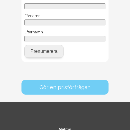
Förnamn
Efternamn
Gör en prisförfrågan
Malmö