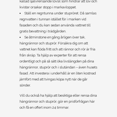
kallad självrensande lövsil som hindrar att löv och
kvistar orsakar stopp i markavloppet.
Ställ en regntunna under stupröret. Då samlas
regnvatten i tunnan istället för i marken vid
fasaden och du kan sedan använda vattnet till
gratis bevattning i trädgården.
Se åtminstone
en
gång årligen över tak,
hängrännor och stuprör. Försäkra dig om att
vattnet kan flöda fritt och att rännor och rör är fria
från skräp. Ta hjälp av experter för att rensa
ordentligt och på så sätt öka livslängden på dina
hängrännor, stuprör och i slutändan – även husets
fasad. Att investera i underhåll är en liten kostnad
jämfört med att tvingas köpa nytt när de går
sönder.
Vill du också ha hjälp att besiktiga eller rensa dina
hängrännor och stuprör, gör en prisförfrågan här
och få en offert inom 24 timmar.