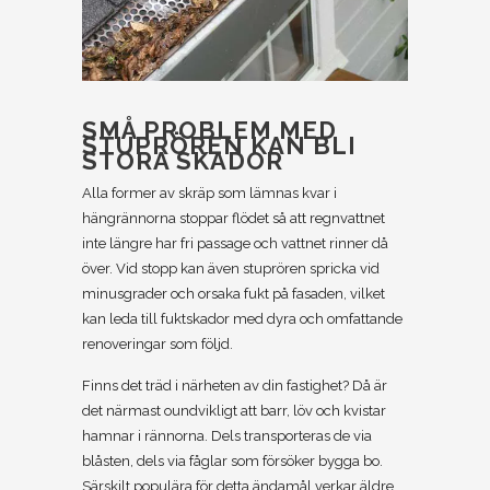
SMÅ PROBLEM MED
STUPRÖREN KAN BLI
STORA SKADOR
Alla former av skräp som lämnas kvar i
hängrännorna stoppar flödet så att regnvattnet
inte längre har fri passage och vattnet rinner då
över. Vid stopp kan även stuprören spricka vid
minusgrader och orsaka fukt på fasaden, vilket
kan leda till fuktskador med dyra och omfattande
renoveringar som följd.
Finns det träd i närheten av din fastighet? Då är
det närmast oundvikligt att barr, löv och kvistar
hamnar i rännorna. Dels transporteras de via
blåsten, dels via fåglar som försöker bygga bo.
Särskilt populära för detta ändamål verkar äldre