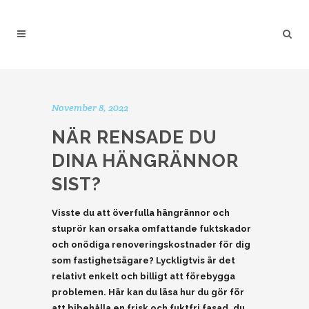
November 8, 2022
NÄR RENSADE DU
DINA HÄNGRÄNNOR
SIST?
Visste du att överfulla hängrännor och
stuprör kan orsaka omfattande fuktskador
och onödiga renoveringskostnader för dig
som fastighetsägare? Lyckligtvis är det
relativt enkelt och billigt att förebygga
problemen. Här kan du läsa hur du gör för
att bibehålla en frisk och fuktfri fasad, du