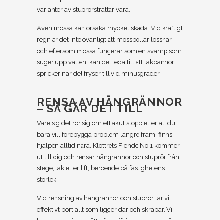
varianter av stuprörstrattar vara.
Även mossa kan orsaka mycket skada. Vid kraftigt
regn är det inte ovanligt att mossbollar lossnar
och eftersom mossa fungerar som en svamp som
suger upp vatten, kan det leda till att takpannor
spricker när det fryser till vid minusgrader.
RENSA AV HÄNGRÄNNOR
– SÅ GÅR DET TILL
Vare sig det rör sig om ett akut stopp eller att du
bara vill förebygga problem längre fram, finns
hjälpen alltid nära. Klottrets Fiende No 1 kommer
ut till dig och rensar hängrännor och stuprör från
stege, tak eller lift, beroende på fastighetens
storlek.
Vid rensning av hängrännor och stuprör tar vi
effektivt bort allt som ligger där och skräpar. Vi