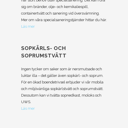
har stort behov utav specialsanering. Det kan röra
sig om bränder, olje- och kemikaliespill,
containertvätt och sanering vid översvämning.
Mer om våra specialsaneringstjänster hittar du här.
Läs mer
SOPKÄRLS- OCH
SOPRUMSTVÄTT
Ingen tycker om saker som är nersmutsade och
luktar illa – det gäller även sopkärl- och soprum.
För en ökad boendetrivsel erbjuder vi vår mobila
och miljövänliga sopkärlstvätt och soprumstvätt.
Dessutom kan vi tvätta sopnedkast, moloks och
UWS.
Läs mer