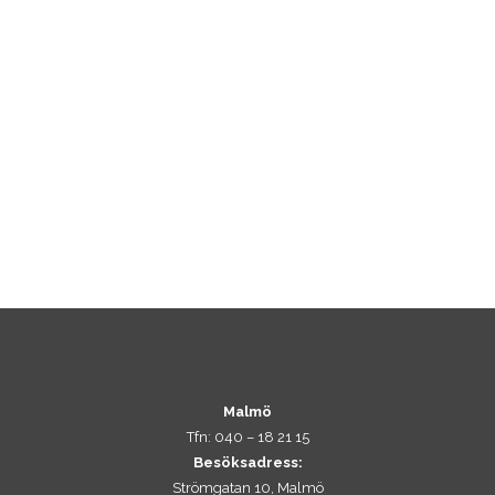
Malmö
Tfn: 040 – 18 21 15
Besöksadress:
Strömgatan 10, Malmö